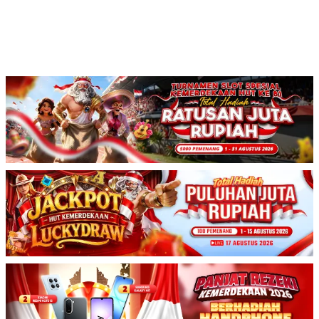
©
KLIKFIFA
Situs
Website
Bandar
Agen
Taruhan
Judi
Bola
Online.
Hak
Cipta
Dilindungi.