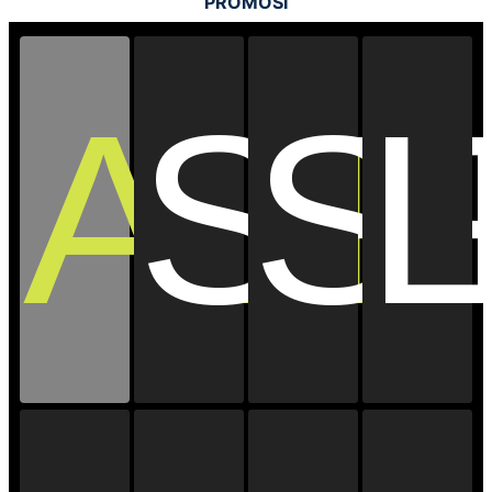
PROMOSI
ROMO
Live Casino
ALL
SP
S
Poker
ROMO
Slots
IDN Live
Togel
ROMO
Elottery