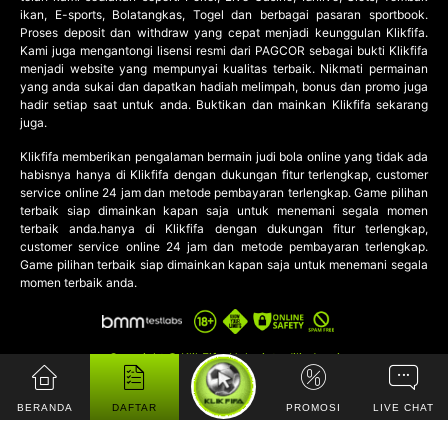
©
ikan, E-sports, Bolatangkas, Togel dan berbagai pasaran sportbook.
KLIKFIFA
Proses deposit dan withdraw yang cepat menjadi keunggulan Klikfifa.
Situs
Kami juga mengantongi lisensi resmi dari PAGCOR sebagai bukti Klikfifa
Website
menjadi website yang mempunyai kualitas terbaik. Nikmati permainan
Bandar
yang anda sukai dan dapatkan hadiah melimpah, bonus dan promo juga
Agen
hadir setiap saat untuk anda. Buktikan dan mainkan Klikfifa sekarang
Taruhan
juga.
Judi
Bola
Klikfifa memberikan pengalaman bermain
judi bola online
yang tidak ada
Online.
habisnya hanya di Klikfifa dengan dukungan fitur terlengkap, customer
Hak
service online 24 jam dan metode pembayaran terlengkap. Game pilihan
Cipta
terbaik siap dimainkan kapan saja untuk menemani segala momen
Dilindungi.
terbaik anda.hanya di Klikfifa dengan dukungan fitur terlengkap,
customer service online 24 jam dan metode pembayaran terlengkap.
Game pilihan terbaik siap dimainkan kapan saja untuk menemani segala
momen terbaik anda.
Copyright © KlikFifa. Hak cipta dilindungi
BERANDA
DAFTAR
PROMOSI
LIVE CHAT