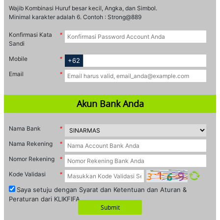
Wajib Kombinasi Huruf besar kecil, Angka, dan Simbol.
ROMO
Minimal karakter adalah 6. Contoh : Strong@889
Live Casino
Konfirmasi Kata
Sandi
Mobile
+62
Poker
Email
ROMO
Slots
Akun Bank Anda
IDN Live
Nama Bank
Nama Rekening
Nomor Rekening
Togel
Kode Validasi
ROMO
Saya setuju dengan Syarat dan Ketentuan dan Aturan &
Elottery
Peraturan dari KLIKFIFA.
Submit